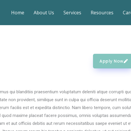
Home
About Us
Services
Resources
Car
Apply Now
us qui blanditiis praesentium voluptatum deleniti atque corrupti qu
te non provident, similique sunt in culpa qui officia deserunt molliti
rum facilis est et expedita distinctio. Nam libero tempore, cum solu
s id quod maxime placeat facere possimus, omnis voluptas assumend
 et aut officiis debitis aut rerum necessitatibus saepe eveniet ut e