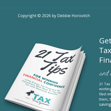
Copyright © 2026 by Debbie Horovitch
Get
Tax
Fin
and 
21 Tax 
working
filed re
,
them
saving