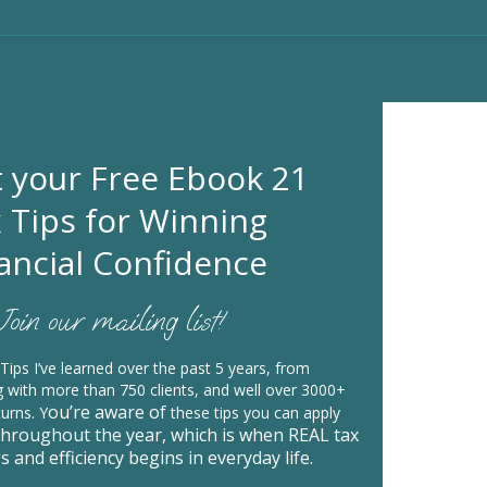
 your Free Ebook 21
 Tips for Winning
ancial Confidence
Join our mailing list!
Tips I’ve learned over the past 5 years, from
 with more than 750 clients, and well over 3000+
ou’re aware of
turns. Y
these tips you can apply
 throughout the year, which is when REAL tax
s and efficiency begins
in everyday life.