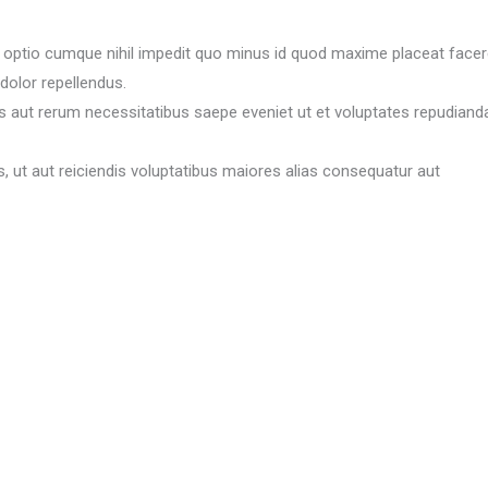
i optio cumque nihil impedit quo minus id quod maxime placeat face
olor repellendus.
s aut rerum necessitatibus saepe eveniet ut et voluptates repudiand
, ut aut reiciendis voluptatibus maiores alias consequatur aut