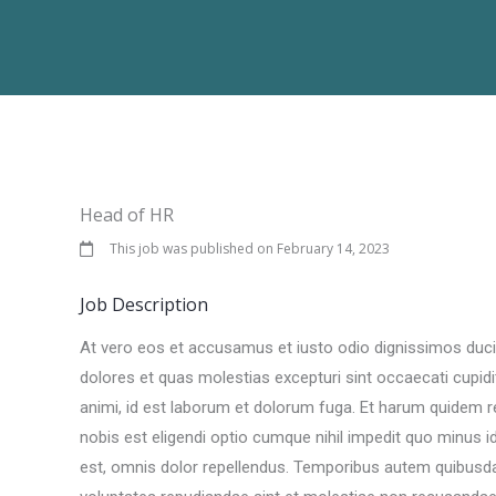
Skip
to
content
Head of HR
This job was published on February 14, 2023
Job Description
At vero eos et accusamus et iusto odio dignissimos ducim
dolores et quas molestias excepturi sint occaecati cupidita
animi, id est laborum et dolorum fuga. Et harum quidem re
nobis est eligendi optio cumque nihil impedit quo minu
est, omnis dolor repellendus. Temporibus autem quibusdam