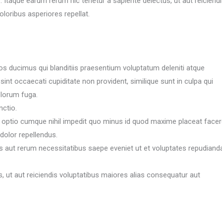
Itaque earum rerum hic tenetur a sapiente delectus, ut aut reiciend
loribus asperiores repellat.
s ducimus qui blanditiis praesentium voluptatum deleniti atque
int occaecati cupiditate non provident, similique sunt in culpa qui
olorum fuga.
nctio.
i optio cumque nihil impedit quo minus id quod maxime placeat face
olor repellendus.
s aut rerum necessitatibus saepe eveniet ut et voluptates repudiand
, ut aut reiciendis voluptatibus maiores alias consequatur aut