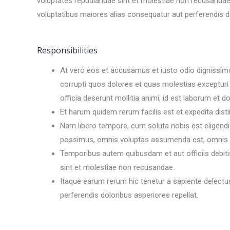
voluptates repudiandae sint et molestiae non recusandae. 
voluptatibus maiores alias consequatur aut perferendis do
Responsibilities
At vero eos et accusamus et iusto odio dignissimo
corrupti quos dolores et quas molestias excepturi s
officia deserunt mollitia animi, id est laborum et d
Et harum quidem rerum facilis est et expedita disti
Nam libero tempore, cum soluta nobis est eligend
possimus, omnis voluptas assumenda est, omnis d
Temporibus autem quibusdam et aut officiis debiti
sint et molestiae non recusandae.
Itaque earum rerum hic tenetur a sapiente delectus
perferendis doloribus asperiores repellat.