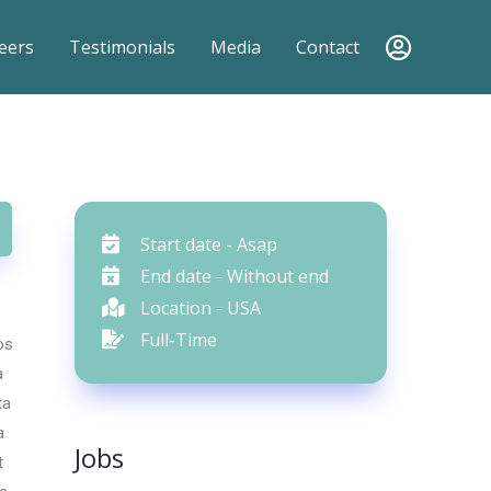
eers
Testimonials
Media
Contact
Start date - Asap
End date - Without end
Location - USA
Full-Time
os
a
ta
a
Jobs
t