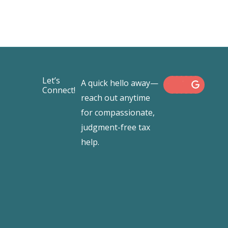
F
X
I
L
Let’s
A quick hello away—
a
-
n
i
Connect!
c
t
s
n
reach out anytime
e
w
t
k
b
i
a
e
for compassionate,
o
t
g
d
judgment-free tax
o
t
r
i
k
e
a
n
help.
r
m